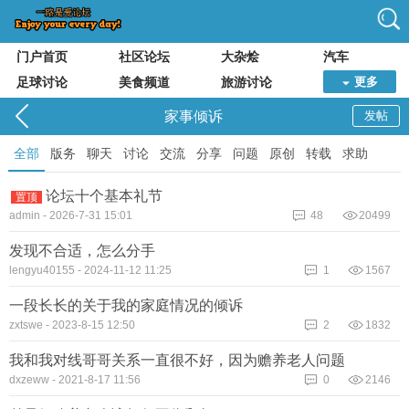
门户首页
社区论坛
大杂烩
汽车
足球讨论
美食频道
旅游讨论
更多
家事倾诉
发帖
全部
版务
聊天
讨论
交流
分享
问题
原创
转载
求助
论坛十个基本礼节
置顶
admin
-
2026-7-31 15:01
48
20499
发现不合适，怎么分手
lengyu40155
-
2024-11-12 11:25
1
1567
一段长长的关于我的家庭情况的倾诉
zxtswe
-
2023-8-15 12:50
2
1832
我和我对线哥哥关系一直很不好，因为赡养老人问题
dxzeww
-
2021-8-17 11:56
0
2146