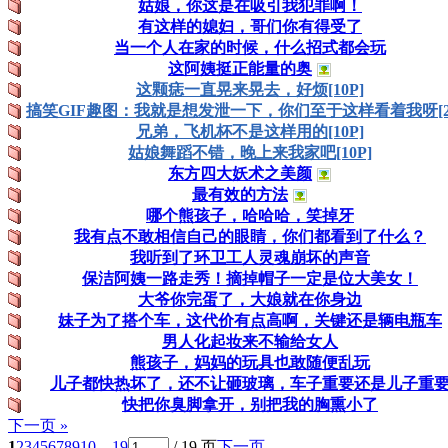
姑娘，你这是在吸引我犯罪啊！
有这样的媳妇，哥们你有得受了
当一个人在家的时候，什么招式都会玩
这阿姨挺正能量的奥
这颗痣一直晃来晃去，好烦[10P]
搞笑GIF趣图：我就是想发泄一下，你们至于这样看着我呀[21
兄弟，飞机杯不是这样用的[10P]
姑娘舞蹈不错，晚上来我家吧[10P]
东方四大妖术之美颜
最有效的方法
哪个熊孩子，哈哈哈，笑掉牙
我有点不敢相信自己的眼睛，你们都看到了什么？
我听到了环卫工人灵魂崩坏的声音
保洁阿姨一路走秀！摘掉帽子一定是位大美女！
大爷你完蛋了，大娘就在你身边
妹子为了搭个车，这代价有点高啊，关键还是辆电瓶车
男人化起妆来不输给女人
熊孩子，妈妈的玩具也敢随便乱玩
儿子都快热坏了，还不让砸玻璃，车子重要还是儿子重
快把你臭脚拿开，别把我的胸熏小了
下一页 »
1
2
3
4
5
6
7
8
9
10
... 19
/ 19 页
下一页