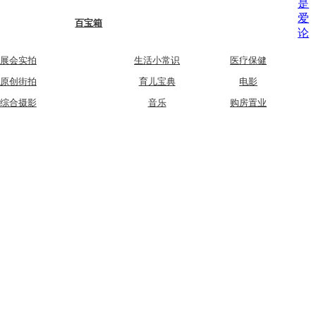
是
爱
百宝箱
论
展会实拍
生活小常识
医疗保健
原创街拍
育儿宝典
电影
综合摄影
音乐
购房置业