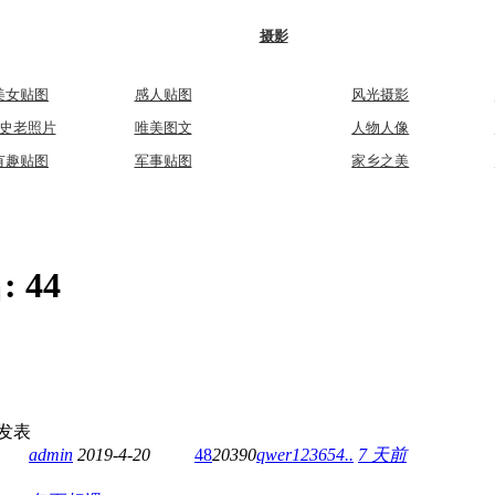
摄影
美女贴图
感人贴图
风光摄影
史老照片
唯美图文
人物人像
有趣贴图
军事贴图
家乡之美
:
44
发表
admin
2019-4-20
48
20390
qwer123654..
7 天前