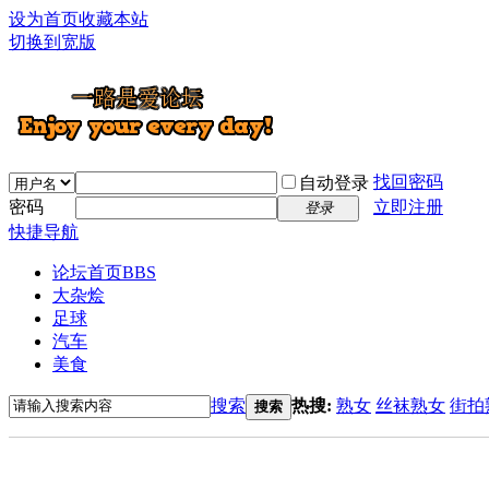
设为首页
收藏本站
切换到宽版
找回密码
自动登录
密码
立即注册
登录
快捷导航
论坛首页
BBS
大杂烩
足球
汽车
美食
搜索
热搜:
熟女
丝袜熟女
街拍
搜索