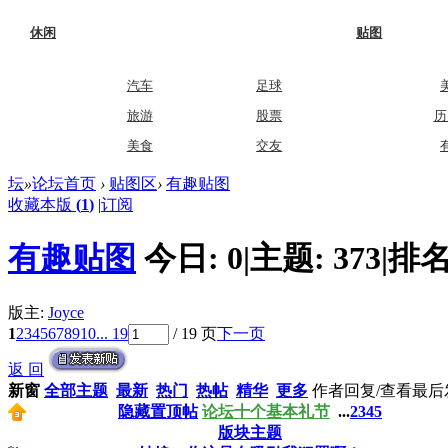
休闲
贴图
汽车
足球
旅游
股票
历
美食
交友
坛
»
论坛首页
›
贴图区
›
有趣贴图
收藏本版
(
1
)
|
订阅
有趣贴图
今日:
0
|
主题:
373
|
排名
版主:
Joyce
1
2
3
4
5
6
7
8
9
10
... 19
/ 19 页
下一页
返 回
新窗
全部主题
最新
热门
热帖
精华
更多
作者
回复/查看
最后
隐藏置顶帖
论坛十个基本礼节
...
2
3
4
5
版块主题