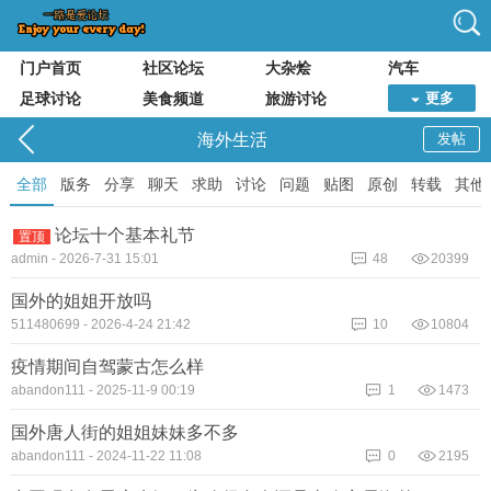
门户首页
社区论坛
大杂烩
汽车
足球讨论
美食频道
旅游讨论
更多
海外生活
发帖
全部
版务
分享
聊天
求助
讨论
问题
贴图
原创
转载
其他
论坛十个基本礼节
置顶
admin
-
2026-7-31 15:01
48
20399
国外的姐姐开放吗
511480699
-
2026-4-24 21:42
10
10804
疫情期间自驾蒙古怎么样
abandon111
-
2025-11-9 00:19
1
1473
国外唐人街的姐姐妹妹多不多
abandon111
-
2024-11-22 11:08
0
2195