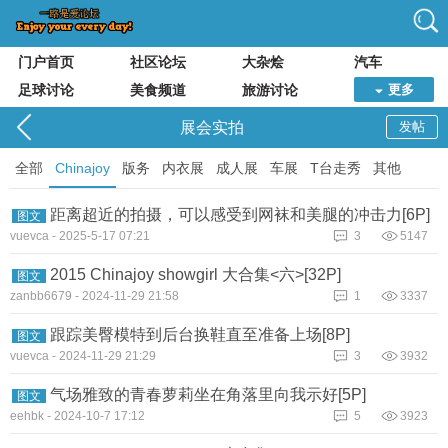
门户首页
社区论坛
大杂烩
汽车
足球讨论
美食频道
旅游讨论
更多
展会实拍
发帖
全部
Chinajoy
版务
内衣展
成人展
车展
T台走秀
其他
距离超近的拍摄，可以感受到网袜和美腿的冲击力[6P]
图文
vuevca
-
2025-5-17 07:21
3
5147
2015 Chinajoy showgirl 大合集<六>[32P]
图文
zanbb6679
-
2024-11-29 21:58
1
3337
跟踪美臀模特到后台换鞋直至准备上场[8P]
图文
vuevca
-
2024-11-29 21:29
3
3932
气场雅致的青春萝莉坐在角落里向我示好[5P]
图文
eehbk
-
2024-10-7 17:12
5
3923